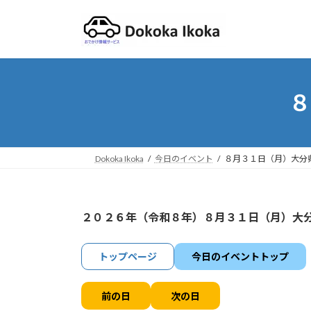
コ
ナ
ン
ビ
テ
ゲ
ン
ー
ツ
シ
へ
ョ
８
ス
ン
キ
に
ッ
移
プ
動
Dokoka Ikoka
今日のイベント
８月３１日（月）大分
２０２６年（令和８年）８月３１日（月）大
トップページ
今日のイベントトップ
前の日
次の日