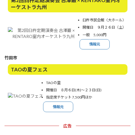
第2回臼杵定期演奏会 古澤巖 × RENTARO室内オ
ーケストラ九州
臼杵市民会館〈大ホール〉
開催日 ９月２６日（土）
一般 5,000円
情報元
竹田市
TAOの夏フェス
TAOの里
開催日 ８月６日(木)～２３日(日)
指定席チケット 7,500円ほか
情報元
広告